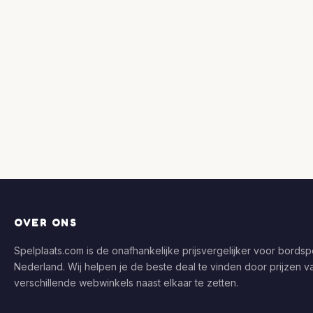
OVER ONS
Spelplaats.com is de onafhankelijke prijsvergelijker voor bordspe
Nederland. Wij helpen je de beste deal te vinden door prijzen v
verschillende webwinkels naast elkaar te zetten.