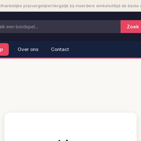
fhankelijke prijsvergelijker
Vergelijk bij meerdere winkels
Altijd de beste 
lp
Over ons
Contact