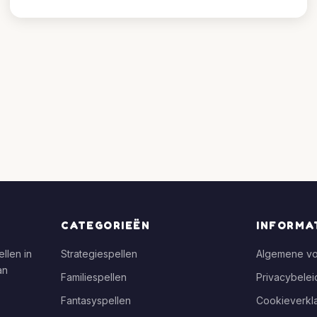
CATEGORIEËN
INFORMA
llen in
Strategiespellen
Algemene v
an
Familiespellen
Privacybelei
Fantasyspellen
Cookieverkla