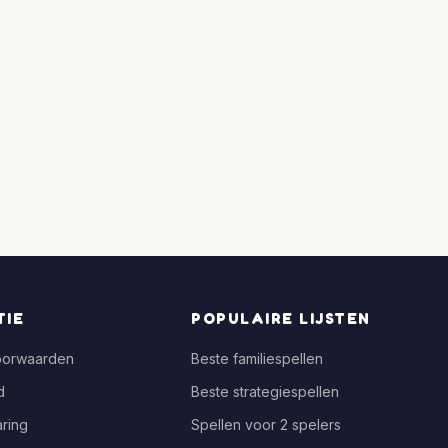
TIE
POPULAIRE LIJSTEN
oorwaarden
Beste familiespellen
d
Beste strategiespellen
ring
Spellen voor 2 spelers