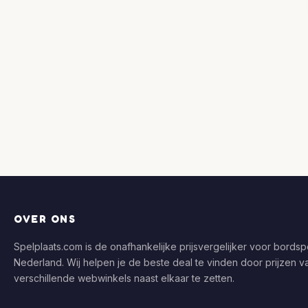
OVER ONS
Spelplaats.com is de onafhankelijke prijsvergelijker voor bordspe
Nederland. Wij helpen je de beste deal te vinden door prijzen v
verschillende webwinkels naast elkaar te zetten.