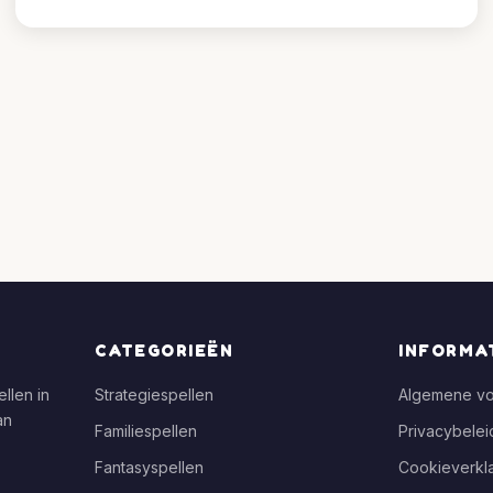
CATEGORIEËN
INFORMA
llen in
Strategiespellen
Algemene v
an
Familiespellen
Privacybelei
Fantasyspellen
Cookieverkla