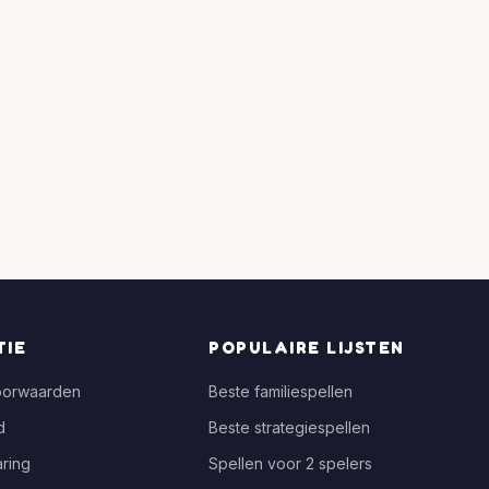
TIE
POPULAIRE LIJSTEN
oorwaarden
Beste familiespellen
d
Beste strategiespellen
ring
Spellen voor 2 spelers