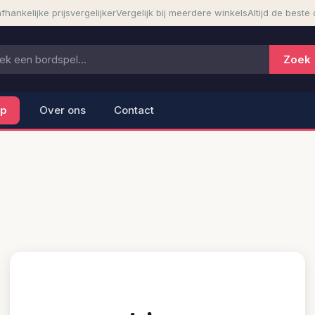
fhankelijke prijsvergelijker
Vergelijk bij meerdere winkels
Altijd de beste 
lp
Over ons
Contact