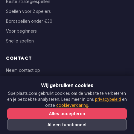
Beste strategiespellen
Spellen voor 2 spelers
Bordspellen onder €30
Voor beginners
Snelle spellen
CONTACT
Neem contact op
info@spelplaats.com
Wij gebruiken cookies
WIJ VERGELIJKEN BIJ
Spelplaats.com gebruikt cookies om de website te verbeteren
en je bezoek te analyseren. Lees meer in ons
privacybeleid
en
Bol.com, Spellenrijk, Boardgameshop.nl
onze
cookieverklaring
.
Alles accepteren
Alleen functioneel
Copyright © 2026 Spelplaats.com. Alle rechten voorbehouden.