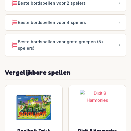
Beste bordspellen voor 2 spelers
Beste bordspellen voor 4 spelers
Beste bordspellen voor grote groepen (5+
spelers)
Vergelijkbare spellen
Doolhof: Twist
Dixit 8 Harmonies