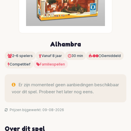
Alhambra
2–6 spelers
Vanaf 8 jaar
30 min
Gemiddeld
Competitief
Familiespellen
Er zijn momenteel geen aanbiedingen beschikbaar
voor dit spel. Probeer het later nog eens.
Prijzen bijgewerkt: 09-08-2026
Over dit spel