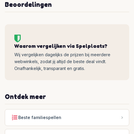
Beoordelingen
Waarom vergelijken via Spelplaats?
Wij vergelijken dagelijks de prijzen bij meerdere
webwinkels, zodat jij altijd de beste deal vindt.
Onafhankelijk, transparant en gratis.
Ontdek meer
Beste familiespellen