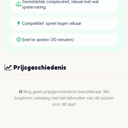
Gemiddelde complexiteit, ideaal met wat
spelervaring
Competitief: speel tegen elkaar
Snel te spelen (30 minuten)
Prijsgeschiedenis
Nog geen prijsgeschiedenis beschikbaar. We
beginnen vandaag met het bijhouden van de prijzen
voor dit spel.