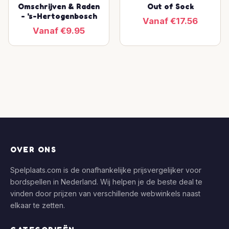
Omschrijven & Raden
Out of Sock
- 's-Hertogenbosch
Vanaf €17.56
Vanaf €9.95
OVER ONS
Spelplaats.com is de onafhankelijke prijsvergelijker voor
bordspellen in Nederland. Wij helpen je de beste deal te
vinden door prijzen van verschillende webwinkels naast
elkaar te zetten.