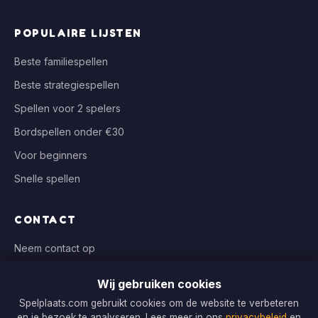
POPULAIRE LIJSTEN
Beste familiespellen
Beste strategiespellen
Spellen voor 2 spelers
Bordspellen onder €30
Voor beginners
Snelle spellen
CONTACT
Neem contact op
info@spelplaats.com
Wij gebruiken cookies
WIJ VERGELIJKEN BIJ
Spelplaats.com gebruikt cookies om de website te verbeteren
en je bezoek te analyseren. Lees meer in ons
privacybeleid
en