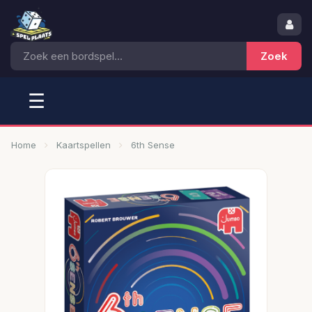
☰
Home
Kaartspellen
6th Sense