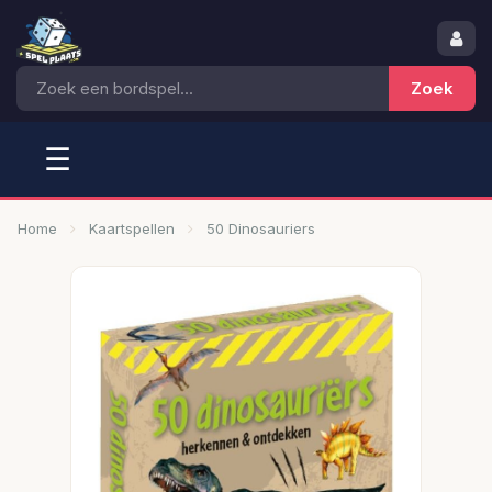
☰
Home
Kaartspellen
50 Dinosauriers