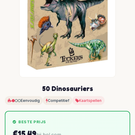
50 Dinosauriers
Eenvoudig
Competitief
Kaartspellen
BESTE PRIJS
€15,49
bij bol.com