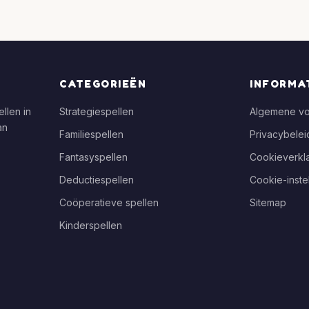
CATEGORIEËN
INFORMA
llen in
Strategiespellen
Algemene v
an
Familiespellen
Privacybelei
Fantasyspellen
Cookieverkla
Deductiespellen
Cookie-inste
Coöperatieve spellen
Sitemap
Kinderspellen