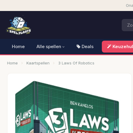
Ona
Home
Alle spellen
Deals
Keuzehu
Home
Kaartspellen
3 Laws Of Robotics