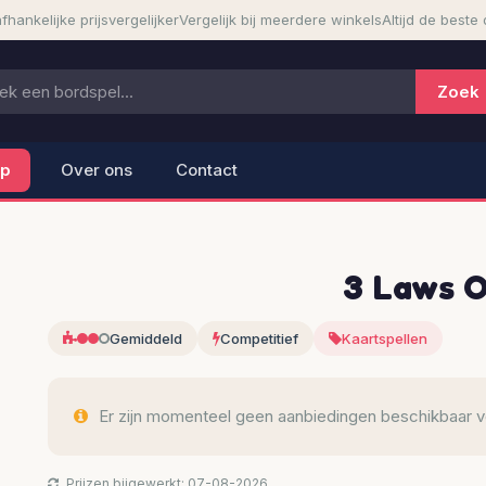
fhankelijke prijsvergelijker
Vergelijk bij meerdere winkels
Altijd de beste 
lp
Over ons
Contact
3 Laws O
Gemiddeld
Competitief
Kaartspellen
Er zijn momenteel geen aanbiedingen beschikbaar voo
Prijzen bijgewerkt: 07-08-2026